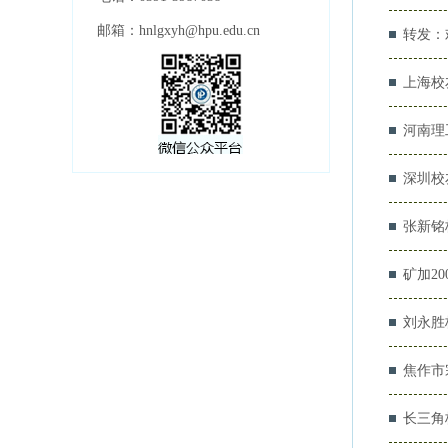
邮箱：
hnlgxyh@hpu.edu.cn
转发：
上海校
河南理
深圳校
张新铭
矿加2
刘永胜
焦作市
长三角