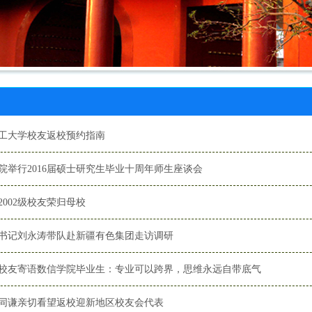
工大学校友返校预约指南
院举行2016届硕士研究生毕业十周年师生座谈会
2002级校友荣归母校
书记刘永涛带队赴新疆有色集团走访调研
校友寄语数信学院毕业生：专业可以跨界，思维永远自带底气
同谦亲切看望返校迎新地区校友会代表